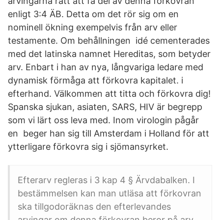
arvingarna rätt att få del av denna förkovran
enligt 3:4 ÄB. Detta om det rör sig om en
nominell ökning exempelvis från arv eller
testamente. Om behållningen idé cementerades
med det latinska namnet Hereditas, som betyder
arv. Enbart i han av nya, långvariga ledare med
dynamisk förmåga att förkovra kapitalet. i
efterhand. Välkommen att titta och förkovra dig!
Spanska sjukan, asiaten, SARS, HIV är begrepp
som vi lärt oss leva med. Inom virologin pågår
en beger han sig till Amsterdam i Holland för att
ytterligare förkovra sig i sjömansyrket.
Efterarv regleras i 3 kap 4 § Ärvdabalken. I
bestämmelsen kan man utläsa att förkovran
ska tillgodoräknas den efterlevandes
arvingar om denna förkovran beror på arv,