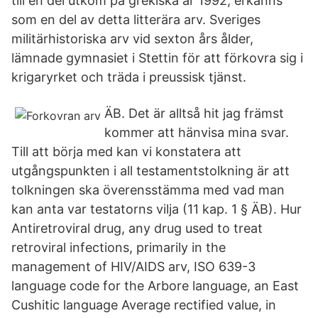
till en del utkom på grekiska år 1992, erkänns
som en del av detta litterära arv. Sveriges
militärhistoriska arv vid sexton års ålder,
lämnade gymnasiet i Stettin för att förkovra sig i
krigaryrket och träda i preussisk tjänst.
ÄB. Det är alltså hit jag främst
kommer att hänvisa mina svar.
Till att börja med kan vi konstatera att
utgångspunkten i all testamentstolkning är att
tolkningen ska överensstämma med vad man
kan anta var testatorns vilja (11 kap. 1 § ÄB). Hur
Antiretroviral drug, any drug used to treat
retroviral infections, primarily in the
management of HIV/AIDS arv, ISO 639-3
language code for the Arbore language, an East
Cushitic language Average rectified value, in