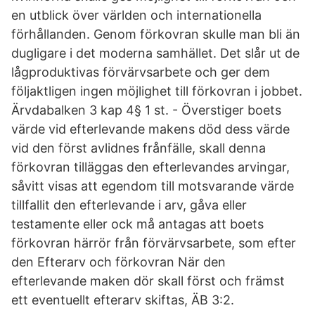
en utblick över världen och internationella
förhållanden. Genom förkovran skulle man bli än
dugligare i det moderna samhället. Det slår ut de
lågproduktivas förvärvsarbete och ger dem
följaktligen ingen möjlighet till förkovran i jobbet.
Ärvdabalken 3 kap 4§ 1 st. - Överstiger boets
värde vid efterlevande makens död dess värde
vid den först avlidnes frånfälle, skall denna
förkovran tilläggas den efterlevandes arvingar,
såvitt visas att egendom till motsvarande värde
tillfallit den efterlevande i arv, gåva eller
testamente eller ock må antagas att boets
förkovran härrör från förvärvsarbete, som efter
den Efterarv och förkovran När den
efterlevande maken dör skall först och främst
ett eventuellt efterarv skiftas, ÄB 3:2.