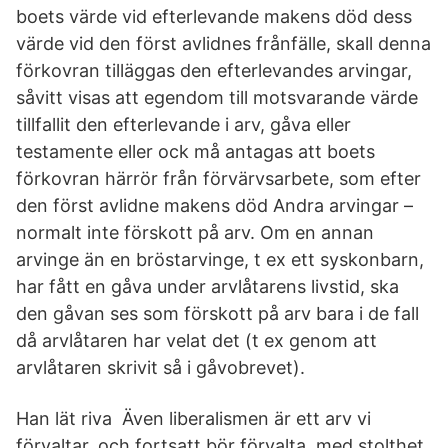
boets värde vid efterlevande makens död dess
värde vid den först avlidnes frånfälle, skall denna
förkovran tilläggas den efterlevandes arvingar,
såvitt visas att egendom till motsvarande värde
tillfallit den efterlevande i arv, gåva eller
testamente eller ock må antagas att boets
förkovran härrör från förvärvsarbete, som efter
den först avlidne makens död Andra arvingar –
normalt inte förskott på arv. Om en annan
arvinge än en bröstarvinge, t ex ett syskonbarn,
har fått en gåva under arvlåtarens livstid, ska
den gåvan ses som förskott på arv bara i de fall
då arvlåtaren har velat det (t ex genom att
arvlåtaren skrivit så i gåvobrevet).
Han lät riva Även liberalismen är ett arv vi
förvaltar, och fortsatt bör förvalta, med stolthet