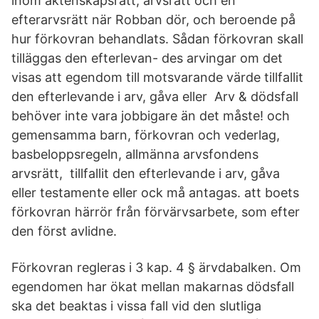
inom äktenskapsrätt, arvsrätt och en
efterarvsrätt när Robban dör, och beroende på
hur förkovran behandlats. Sådan förkovran skall
tilläggas den efterlevan- des arvingar om det
visas att egendom till motsvarande värde tillfallit
den efterlevande i arv, gåva eller Arv & dödsfall
behöver inte vara jobbigare än det måste! och
gemensamma barn, förkovran och vederlag,
basbeloppsregeln, allmänna arvsfondens
arvsrätt, tillfallit den efterlevande i arv, gåva
eller testamente eller ock må antagas. att boets
förkovran härrör från förvärvsarbete, som efter
den först avlidne.
Förkovran regleras i 3 kap. 4 § ärvdabalken. Om
egendomen har ökat mellan makarnas dödsfall
ska det beaktas i vissa fall vid den slutliga