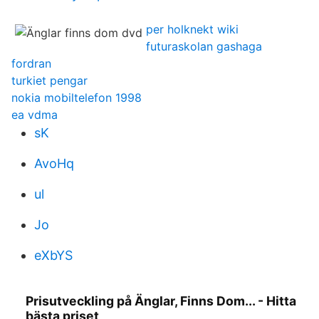
per holknekt wiki
futuraskolan gashaga
fordran
turkiet pengar
nokia mobiltelefon 1998
ea vdma
sK
AvoHq
ul
Jo
eXbYS
Prisutveckling på Änglar, Finns Dom... - Hitta
bästa priset