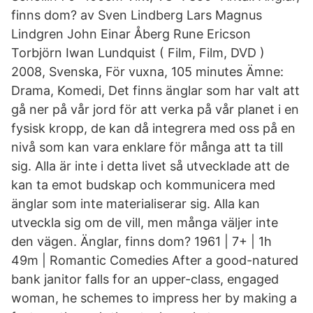
finns dom? av Sven Lindberg Lars Magnus
Lindgren John Einar Åberg Rune Ericson
Torbjörn Iwan Lundquist ( Film, Film, DVD )
2008, Svenska, För vuxna, 105 minutes Ämne:
Drama, Komedi, Det finns änglar som har valt att
gå ner på vår jord för att verka på vår planet i en
fysisk kropp, de kan då integrera med oss på en
nivå som kan vara enklare för många att ta till
sig. Alla är inte i detta livet så utvecklade att de
kan ta emot budskap och kommunicera med
änglar som inte materialiserar sig. Alla kan
utveckla sig om de vill, men många väljer inte
den vägen. Änglar, finns dom? 1961 | 7+ | 1h
49m | Romantic Comedies After a good-natured
bank janitor falls for an upper-class, engaged
woman, he schemes to impress her by making a