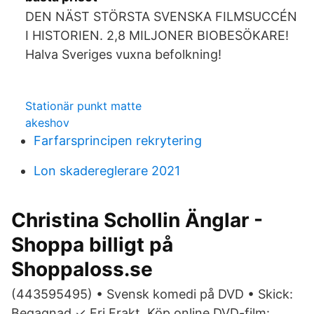
DEN NÄST STÖRSTA SVENSKA FILMSUCCÉN
I HISTORIEN. 2,8 MILJONER BIOBESÖKARE!
Halva Sveriges vuxna befolkning!
Stationär punkt matte
akeshov
Farfarsprincipen rekrytering
Lon skadereglerare 2021
Christina Schollin Änglar -
Shoppa billigt på
Shoppaloss.se
(443595495) • Svensk komedi på DVD • Skick:
Begagnad ✓ Fri Frakt Köp online DVD-film: